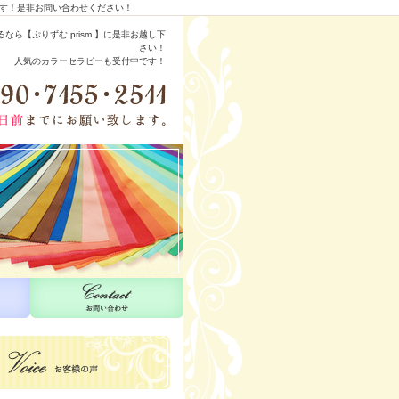
ます！是非お問い合わせください！
ら【ぷりずむ prism 】に是非お越し下
さい！
人気のカラーセラピーも受付中です！