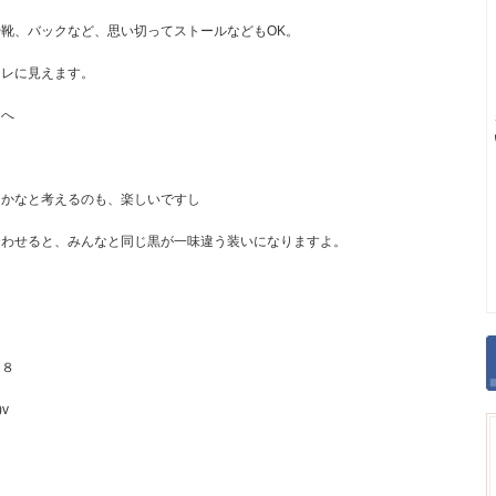
靴、バックなど、思い切ってストールなどもOK。
ャレに見えます。
たへ
うかなと考えるのも、楽しいですし
合わせると、みんなと同じ黒が一味違う装いになりますよ。
２８
v