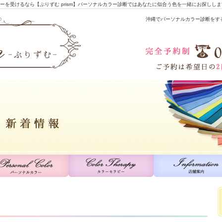
ラピーを受けるなら【ぷりずむ prism】パーソナルカラー診断ではあなたに似合う色を一緒にお探しし
沖縄でパーソナルカラー診断をするな