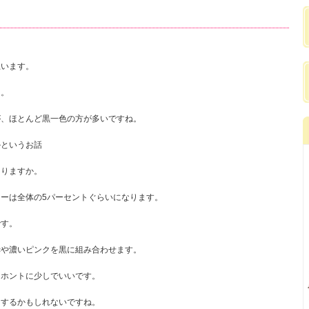
思います。
ち。
が、ほとんど黒一色の方が多いですね。
かというお話
ありますか。
ーは全体の5パーセントぐらいになります。
です。
赤や濃いピンクを黒に組み合わせます。
、ホントに少しでいいです。
リするかもしれないですね。